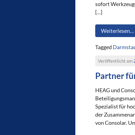
sofort Werkzeuge
[…]
Weiterlesen…
Tagged
Darmstad
Veröffentlicht am
Partner fü
HEAG und Consola
Beteiligungsman
Spezialist für h
der Zusammenarb
von Consolar. Um