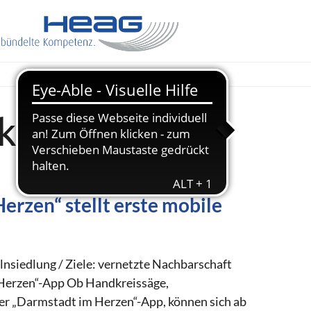
HEAG
keit
erzen“ stellt erste mobile
olnsiedlung / Ziele: vernetzte Nachbarschaft
 Herzen“-App Ob Handkreissäge,
er „Darmstadt im Herzen“-App, können sich ab