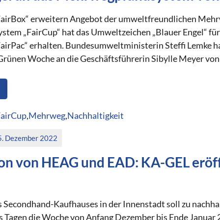
FairBox“ erweitern Angebot der umweltfreundlichen Me
tem „FairCup“ hat das Umweltzeichen „Blauer Engel“ für
airPac“ erhalten. Bundesumweltministerin Steffi Lemke 
Grünen Woche an die Geschäftsführerin Sibylle Meyer von F
airCup
,
Mehrweg
,
Nachhaltigkeit
5. Dezember 2022
on von HEAG und EAD: KA-GEL eröff
 Secondhand-Kaufhauses in der Innenstadt soll zu nachha
hs Tagen die Woche von Anfang Dezember bis Ende Januar