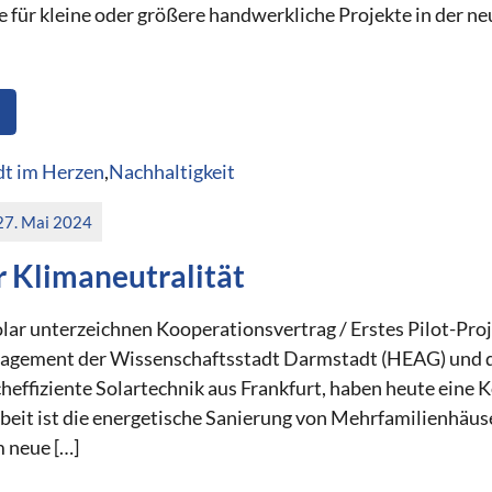
 für kleine oder größere handwerkliche Projekte in der ne
t im Herzen
,
Nachhaltigkeit
27. Mai 2024
r Klimaneutralität
r unterzeichnen Kooperationsvertrag / Erstes Pilot-Pro
agement der Wissenschaftsstadt Darmstadt (HEAG) und d
ocheffiziente Solartechnik aus Frankfurt, haben heute ein
eit ist die energetische Sanierung von Mehrfamilienhäu
 neue […]