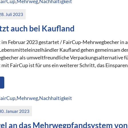
airCup
,
Mehrweg
,
Nachhaltigkeit
28. Juli 2023
tzt auch bei Kaufland
m Februar 2023 gestartet / FairCup-Mehrwegbecher in all
Lebensmitteleinzelhändler Kaufland gehen gemeinsam den
echer als umweltfreundliche Verpackungsalternative für
it FairCup ist für uns ein weiterer Schritt, das Einspare
airCup
,
Mehrweg
,
Nachhaltigkeit
30. Januar 2023
gel an das Mehrwegpfandsystem von 