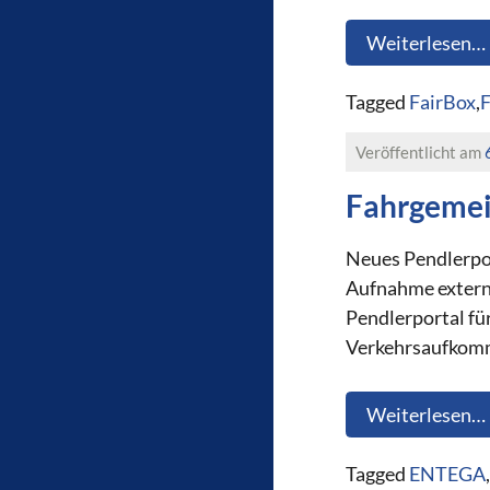
Weiterlesen…
Tagged
FairBox
,
F
Veröffentlicht am
Fahrgemei
Neues Pendlerpor
Aufnahme extern
Pendlerportal fü
Verkehrsaufkomme
Weiterlesen…
Tagged
ENTEGA
,