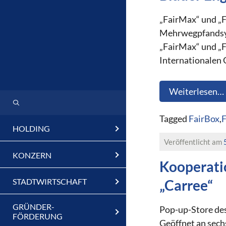
„FairMax“ und „
Mehrwegpfandsys
„FairMax“ und „F
Internationalen 
Weiterlesen…
Tagged
FairBox
,
F
HOLDING
Veröffentlicht am
KONZERN
Kooperati
STADTWIRTSCHAFT
„Carree“
GRÜNDER-
Pop-up-Store des
FÖRDERUNG
Geöffnet an sec