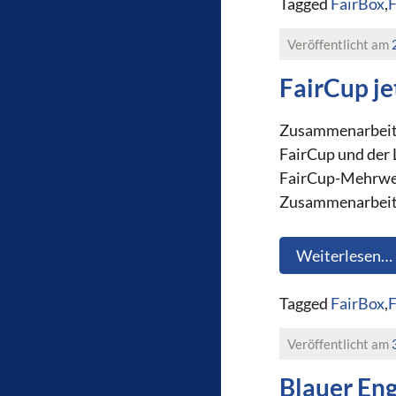
Tagged
FairBox
,
F
Veröffentlicht am
FairCup je
Zusammenarbeit i
FairCup und der 
FairCup-Mehrwegb
Zusammenarbeit m
Weiterlesen…
Tagged
FairBox
,
F
Veröffentlicht am
Blauer En