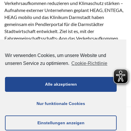
Verkehrsaufkommen reduzieren und Klimaschutz stärken –
Aufnahme externer Unternehmen geplant HEAG, ENTEGA,
HEAG mobilo und das Klinikum Darmstadt haben
gemeinsam ein Pendlerportal für die Darmstädter
Stadtwirtschaft entwickelt. Ziel ist es, mit der
Fahrgemeinschaftsschafts-App das Verkehrsaufkommen
weiter zu reduzieren und den Klimaschutz zu stärken. Denn
wie die Veröffentlichung „Städte in […]
Wir verwenden Cookies, um unsere Website und
unseren Service zu optimieren.
Cookie-Richtlinie
Weiterlesen…
Tagged
ENTEGA
,
Fahrgemeinschaft
,
HEAG mobilo
,
Klinikum
Alle akzeptieren
Darmstadt
,
Nachhaltigkeit
,
Zamme
Nur funktionale Cookies
HEAG HOLDING AG - BETEILIGUNGSMANAGEMENT DER
WISSENSCHAFTSSTADT DARMSTADT (HEAG) © 2026
Einstellungen anzeigen
IMPRESSUM
DATENSCHUTZ & COOKIES
RECHTLICHE