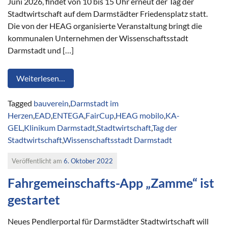
Juni 2026, findet von 10 bis 15 Uhr erneut der Tag der
Stadtwirtschaft auf dem Darmstädter Friedensplatz statt.
Die von der HEAG organisierte Veranstaltung bringt die
kommunalen Unternehmen der Wissenschaftsstadt
Darmstadt und […]
Weiterlesen…
Tagged
bauverein
,
Darmstadt im
Herzen
,
EAD
,
ENTEGA
,
FairCup
,
HEAG mobilo
,
KA-
GEL
,
Klinikum Darmstadt
,
Stadtwirtschaft
,
Tag der
Stadtwirtschaft
,
Wissenschaftsstadt Darmstadt
Veröffentlicht am
6. Oktober 2022
Fahrgemeinschafts-App „Zamme“ ist
gestartet
Neues Pendlerportal für Darmstädter Stadtwirtschaft will