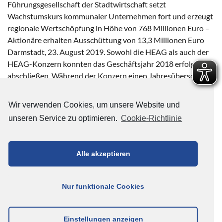
Führungsgesellschaft der Stadtwirtschaft setzt
Wachstumskurs kommunaler Unternehmen fort und erzeugt
regionale Wertschöpfung in Höhe von 768 Millionen Euro –
Aktionäre erhalten Ausschüttung von 13,3 Millionen Euro
Darmstadt, 23. August 2019. Sowohl die HEAG als auch der
HEAG-Konzern konnten das Geschäftsjahr 2018 erfolgreich
abschließen. Während der Konzern einen Jahresüberschuss
von 54,3 Millionen Euro (Vorjahr: 15,0 Millionen […]
Wir verwenden Cookies, um unsere Website und
Weiterlesen…
unseren Service zu optimieren.
Cookie-Richtlinie
Tagged
bauverein
,
Darmstadt im
Herzen
,
Digitalisierung
,
ENTEGA
,
HEAG mobilo
,
HEAG.
Alle akzeptieren
Geschäftsbericht
,
Wissenschaftsstadt Darmstadt
Nur funktionale Cookies
HEAG HOLDING AG - BETEILIGUNGSMANAGEMENT DER
WISSENSCHAFTSSTADT DARMSTADT (HEAG) © 2026
Einstellungen anzeigen