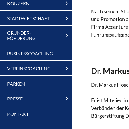
KONZERN
Nach seinem Stud
STADTWIRTSCHAFT
und Promotion an
Firma Accenture 
GRÜNDER-
Führungsaufgaben
FÖRDERUNG
BUSINESSCOACHING
VEREINSCOACHING
Dr. Marku
PARKEN
Dr. Markus Hosch
PRESSE
Er ist Mitglied i
Verbänden der Ko
KONTAKT
Bürgerstiftung 