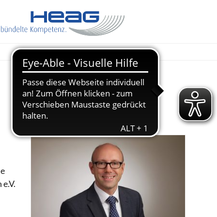
HEAG
ie
 e.V.