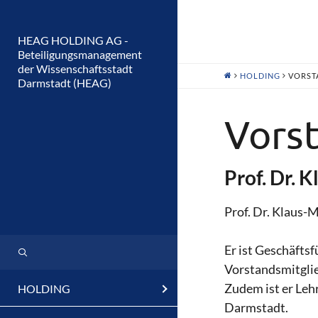
HEAG HOLDING AG -
Beteiligungsmanagement
der Wissenschaftsstadt
HOLDING
VORST
Darmstadt (HEAG)
Vors
Prof. Dr. 
Prof. Dr. Klaus-
Er ist Geschäft
Vorstandsmitglied
Zudem ist er Leh
HOLDING
Darmstadt.