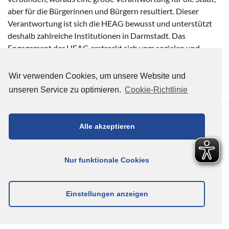
aber für die Bürgerinnen und Bürgern resultiert. Dieser
Verantwortung ist sich die HEAG bewusst und unterstützt
deshalb zahlreiche Institutionen in Darmstadt. Das
Engagement der HEAG erstreckt sich vom sozialen und
kulturellen Bereich über Sportvereine bis hin zu
Wissenschaft/Bildung im Stadtgebiet Darmstadts.
Wir verwenden Cookies, um unsere Website und
unseren Service zu optimieren.
Cookie-Richtlinie
HEAG HOLDING AG - BETEILIGUNGSMANAGEMENT DER
WISSENSCHAFTSSTADT DARMSTADT (HEAG) © 2026
Alle akzeptieren
IMPRESSUM
DATENSCHUTZ & COOKIES
RECHTLICHE
HINWEISE
Nur funktionale Cookies
Einstellungen anzeigen