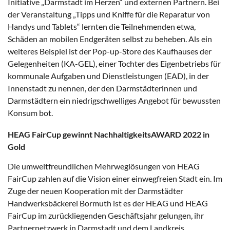
Initiative „Darmstadt im Herzen“ und externen Partnern. Bei
der Veranstaltung „Tipps und Kniffe für die Reparatur von
Handys und Tablets“ lernten die Teilnehmenden etwa,
Schäden an mobilen Endgeräten selbst zu beheben. Als ein
weiteres Beispiel ist der Pop-up-Store des Kaufhauses der
Gelegenheiten (KA-GEL), einer Tochter des Eigenbetriebs für
kommunale Aufgaben und Dienstleistungen (EAD), in der
Innenstadt zu nennen, der den Darmstädterinnen und
Darmstädtern ein niedrigschwelliges Angebot für bewussten
Konsum bot.
HEAG FairCup gewinnt
NachhaltigkeitsAWARD 2022 in
Gold
Die umweltfreundlichen Mehrweglösungen von HEAG
FairCup zahlen auf die Vision einer einwegfreien Stadt ein. Im
Zuge der neuen Kooperation mit der Darmstädter
Handwerksbäckerei Bormuth ist es der HEAG und HEAG
FairCup im zurückliegenden Geschäftsjahr gelungen, ihr
Partnernetzwerk in Darmstadt und dem Landkreis