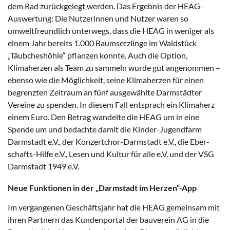
dem Rad zurückgelegt werden. Das Ergebnis der HEAG-
Auswertung: Die Nutzerinnen und Nutzer waren so
umweltfreundlich unterwegs, dass die HEAG in weniger als
einem Jahr bereits 1.000 Baumsetzlinge im Waldstück
„Täubcheshöhle“ pflanzen konnte. Auch die Option,
Klimaherzen als Team zu sammeln wurde gut angenommen –
ebenso wie die Möglichkeit, seine Klimaherzen für einen
begrenzten Zeitraum an fünf ausgewählte Darmstädter
Vereine zu spenden. In diesem Fall entsprach ein Klimaherz
einem Euro. Den Betrag wandelte die HEAG um in eine
Spende um und bedachte damit die Kinder-Jugendfarm
Darmstadt e.V., der Konzertchor-Darmstadt e.V., die Eber-
schafts-Hilfe e.V., Lesen und Kultur für alle e.V. und der VSG
Darmstadt 1949 e.V.
Neue Funktionen in der „Darmstadt im Herzen“-App
Im vergangenen Geschäftsjahr hat die HEAG gemeinsam mit
ihren Partnern das Kundenportal der bauverein AG in die